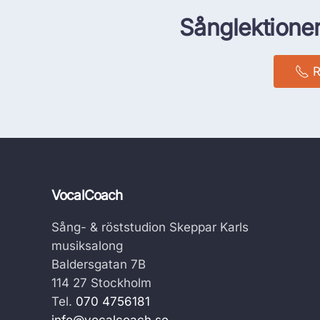
Sånglektioner
R
VocalCoach
Sång- & röststudion Skeppar Karls
musiksalong
Baldersgatan 7B
114 27 Stockholm
Tel.
070 4756181