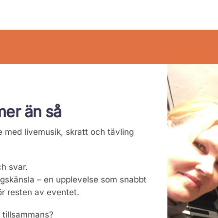
mer än så
e med livemusik, skratt och tävling
ch svar.
lingskänsla – en upplevelse som snabbt
ör resten av eventet.
a tillsammans?