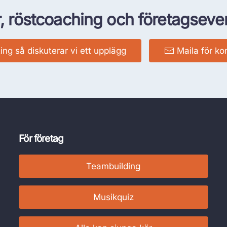
, röstcoaching och företagseve
ing så diskuterar vi ett upplägg
Maila för ko
För företag
Teambuilding
Musikquiz