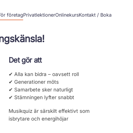
För företag
Privatlektioner
Onlinekurs
Kontakt / Boka
ingskänsla!
Det gör att
✔ Alla kan bidra – oavsett roll
✔ Generationer möts
✔ Samarbete sker naturligt
✔ Stämningen lyfter snabbt
Musikquiz är särskilt effektivt som
isbrytare och energihöjar