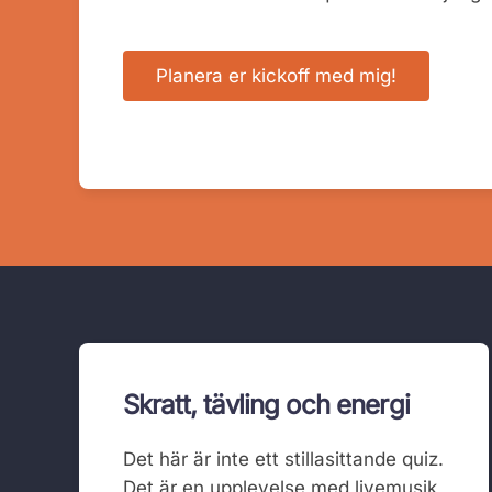
Planera er kickoff med mig!
Skratt, tävling och energi
Det här är inte ett stillasittande quiz.
Det är en upplevelse med livemusik,